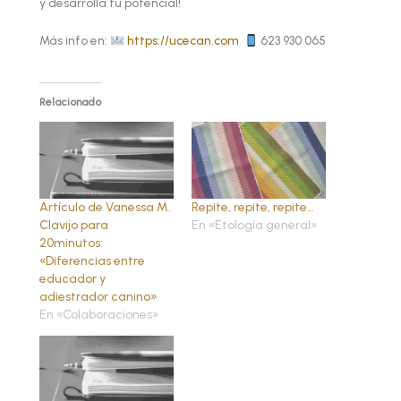
y desarrolla tu potencial!
Más info en:
https://ucecan.com
623 930 065
Relacionado
Artículo de Vanessa M.
Repite, repite, repite…
Clavijo para
En «Etología general»
20minutos:
«Diferencias entre
educador y
adiestrador canino»
En «Colaboraciones»