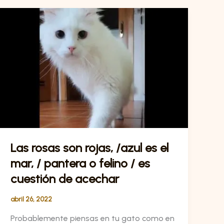
Las
rosas
son
rojas,
/azul
es
el
mar,
/
pantera
o
Las rosas son rojas, /azul es el
felino
mar, / pantera o felino / es
/
es
cuestión de acechar
cuestión
abril 26, 2022
de
acechar
Probablemente piensas en tu gato como en