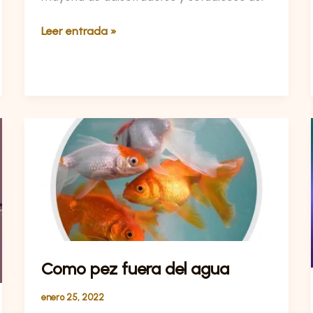
Leer entrada »
Como
pez
fuera
del
agua
Como pez fuera del agua
enero 25, 2022