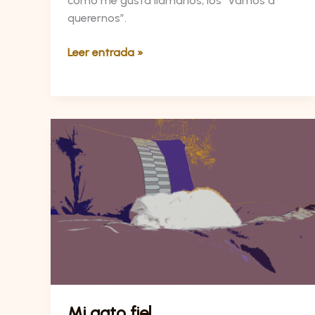
como me gusta llamarlos, los “vamos a
querernos”.
Leer entrada »
Mi
gato
fiel
Mi gato fiel