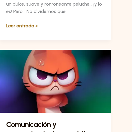
un dulce, suave y ronroneante peluche… ¡y lo
es! Pero… No olvidemos que
Leer entrada »
Comunicación
y
comportamiento
agonístico
Comunicación y